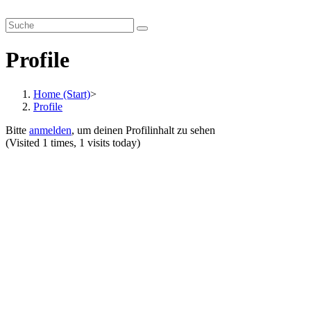
Zum
smartverhandeln.de
Inhalt
springen
Profile
Home (Start)
>
Profile
Bitte
anmelden
, um deinen Profilinhalt zu sehen
(Visited 1 times, 1 visits today)